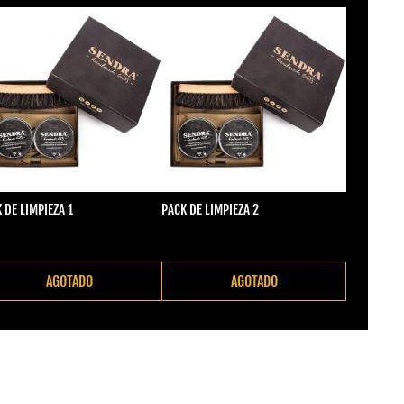
 DE LIMPIEZA 1
PACK DE LIMPIEZA 2
cio regular
Precio regular
2,00
€22,00
AGOTADO
AGOTADO