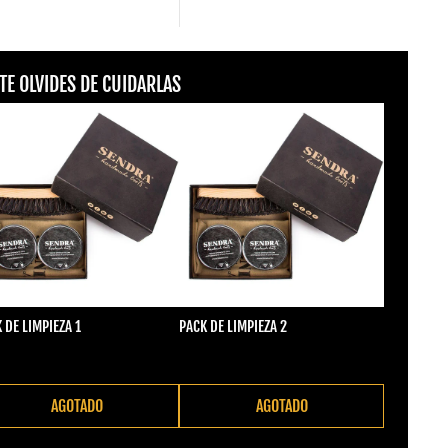
TE OLVIDES DE CUIDARLAS
 DE LIMPIEZA 1
PACK DE LIMPIEZA 2
cio regular
Precio regular
2,00
€22,00
AGOTADO
AGOTADO