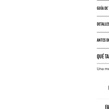
GUÍA DE
DETALLE
ANTES D
QUÉ TA
Una m
F