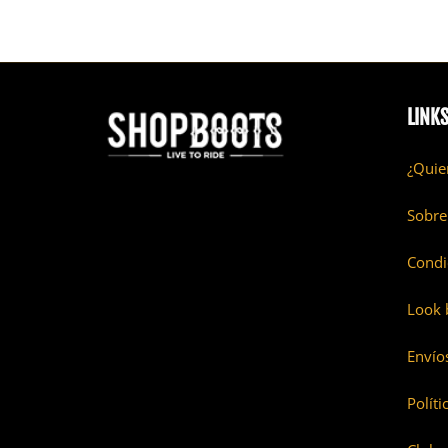
LINK
¿Quie
Sobre
Condi
Look 
Envío
Políti