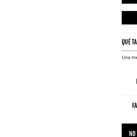
QUÉ TA
Una m
F
NO 