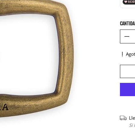
CANTID
Ago
Ll
Si