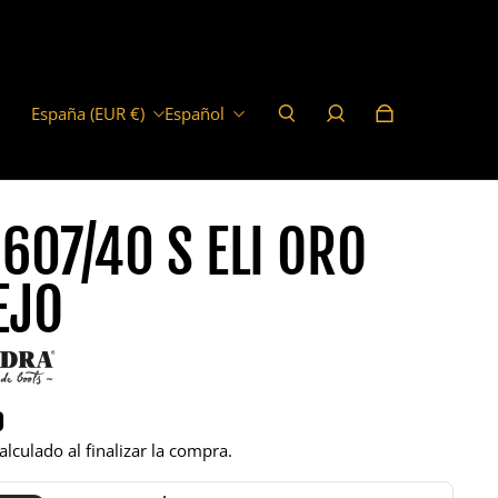
España (EUR €)
Español
607/40 S ELI ORO
EJO
0
 regular
alculado al finalizar la compra.