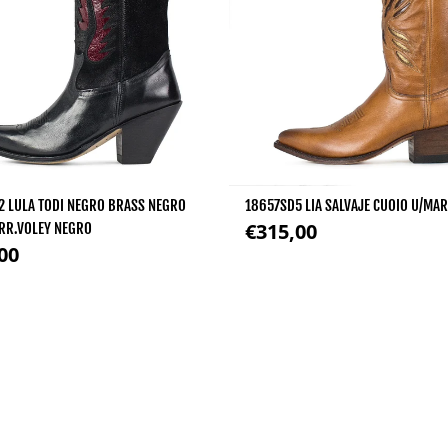
 LULA TODI NEGRO BRASS NEGRO
18657SD5 LIA SALVAJE CUOIO U/MA
Precio regular
€315,00
RR.VOLEY NEGRO
 regular
00