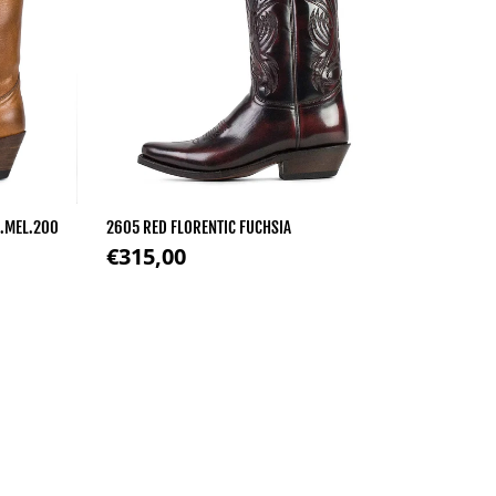
R.MEL.200
2605 RED FLORENTIC FUCHSIA
Precio regular
€315,00