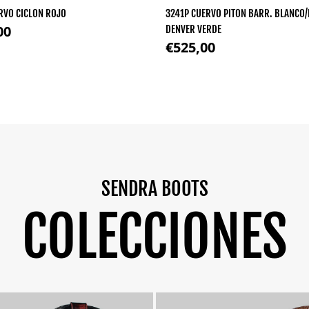
RVO CICLON ROJO
3241P CUERVO PITON BARR. BLANCO
regular
00
DENVER VERDE
Precio regular
€525,00
SENDRA BOOTS
COLECCIONES