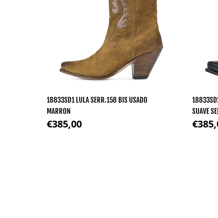
18833SD1 LULA SERR.158 BIS USADO
18833SD2
MARRON
SUAVE SE
Precio regular
Precio
€385,00
€385,