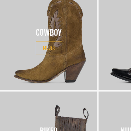
COWBOY
MUJER