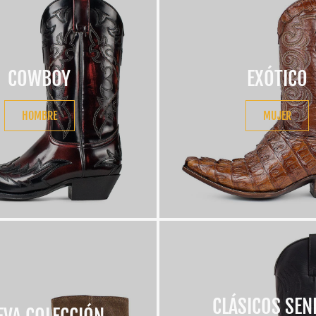
COWBOY
EXÓTICO
HOMBRE
MUJER
CLÁSICOS SEN