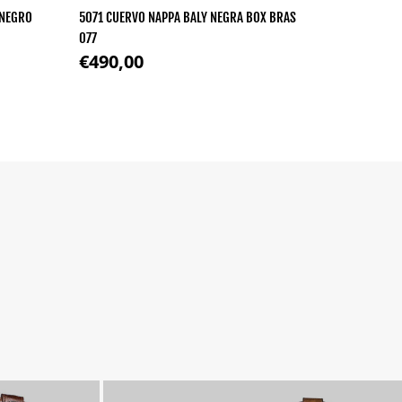
/NEGRO
5071 CUERVO NAPPA BALY NEGRA BOX BRAS
3241 CUER
077
FLORA VER
Precio regular
Precio r
€490,00
€355,0