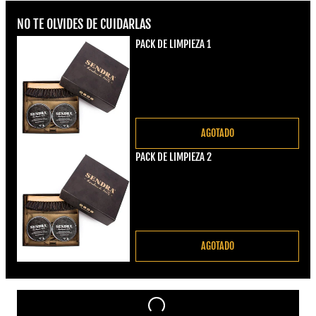
NO TE OLVIDES DE CUIDARLAS
PACK DE LIMPIEZA 1
Precio regular
€22,00
AGOTADO
PACK DE LIMPIEZA 2
Precio regular
€22,00
AGOTADO