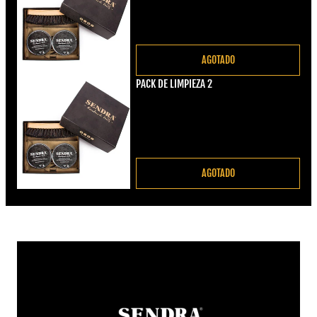
AGOTADO
PACK DE LIMPIEZA 2
Precio regular
€22,00
AGOTADO