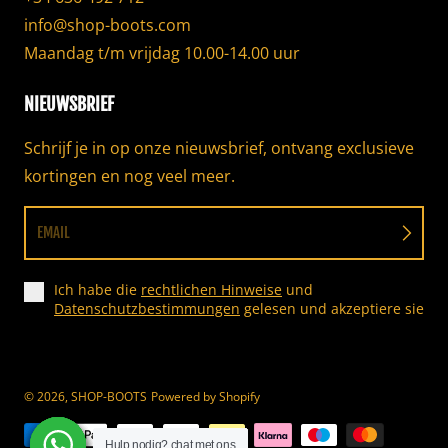
info@shop-boots.com
Maandag t/m vrijdag 10.00-14.00 uur
NIEUWSBRIEF
Schrijf je in op onze nieuwsbrief, ontvang exclusieve
kortingen en nog veel meer.
EMAIL
Ich habe die
rechtlichen Hinweise
und
Datenschutzbestimmungen
gelesen und akzeptiere sie
© 2026,
SHOP-BOOTS
Powered by Shopify
Betaalmethoden
Hulp nodig? chat met ons
Hulp nodig? chat met ons
Hulp nodig? chat met ons
Hulp nodig? chat met ons
Hulp nodig? chat met ons
Hulp nodig? chat met ons
Hulp nodig? chat met ons