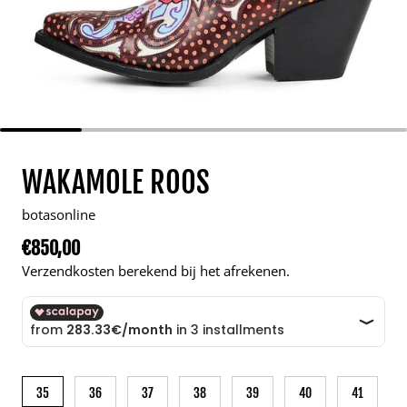
WAKAMOLE ROOS
botasonline
€850,00
Normale prijs
Verzendkosten berekend bij het afrekenen.
35
36
37
38
39
40
41