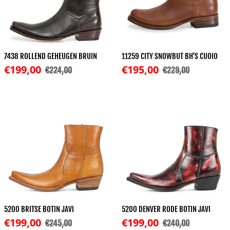
7438 ROLLEND GEHEUGEN BRUIN
11259 CITY SNOWBUT BH'S CUOIO
Korting
Korting
€199,00
€195,00
€224,00
€229,00
Normale prijs
Normale prijs
5200 BRITSE BOTIN JAVI
5200 DENVER RODE BOTIN JAVI
Korting
Korting
€199,00
€199,00
€245,00
€240,00
Normale prijs
Normale prijs