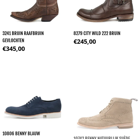
3241 BRUIN RAAFBRUIN
8279 CITY WILD 222 BRUIN
Normale prijs
€245,00
GEVLOCHTEN
Normale prijs
€345,00
10806 BENNY BLAUW
10742 BENNY NATUURLIJK SUÈDE