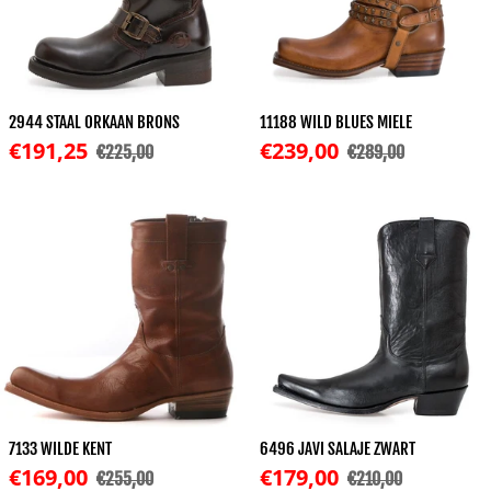
2944 STAAL ORKAAN BRONS
11188 WILD BLUES MIELE
Korting
Korting
€191,25
€239,00
€225,00
€289,00
Normale prijs
Normale prijs
7133 WILDE KENT
6496 JAVI SALAJE ZWART
Korting
Korting
€169,00
€179,00
€255,00
€210,00
Normale prijs
Normale prijs