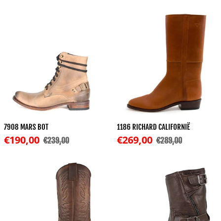
7908 MARS BOT
1186 RICHARD CALIFORNIË
Korting
Korting
€190,00
€269,00
€239,00
€289,00
Normale prijs
Normale prijs