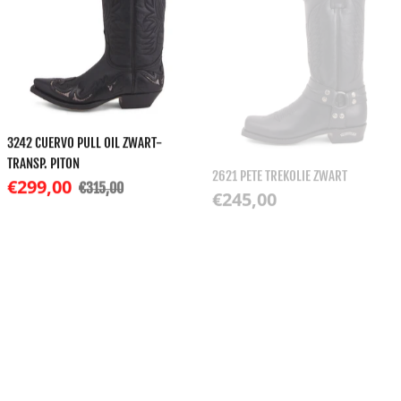
3242 CUERVO PULL OIL ZWART-
2621 PETE TREKOLIE ZWART
TRANSP. PITON
Normale prijs
€245,00
Korting
€299,00
€315,00
Normale prijs