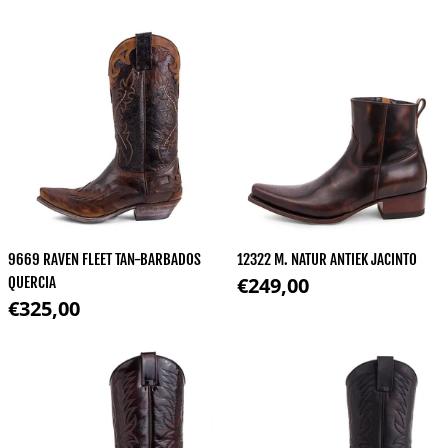
9669 RAVEN FLEET TAN-BARBADOS
12322 M. NATUR ANTIEK JACINTO
Normale prijs
€249,00
QUERCIA
Normale prijs
€325,00