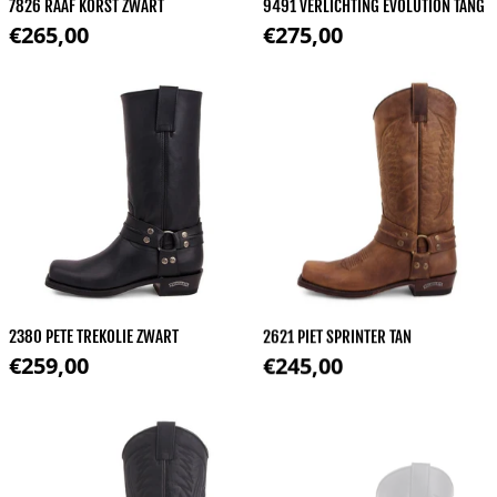
7826 RAAF KORST ZWART
9491 VERLICHTING EVOLUTION TANG
Normale prijs
Normale prijs
€265,00
€275,00
2380 PETE TREKOLIE ZWART
2621 PIET SPRINTER TAN
Normale prijs
Normale prijs
€259,00
€245,00