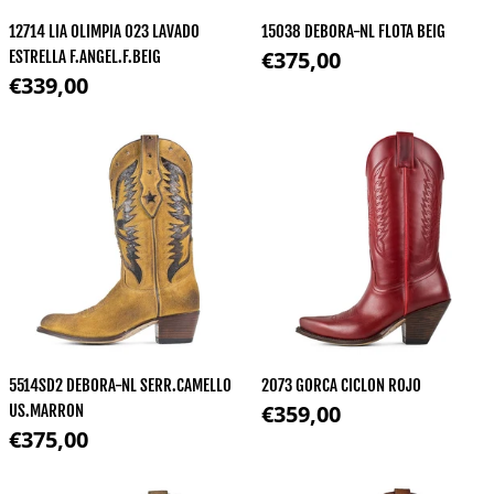
12714 LIA OLIMPIA 023 LAVADO
15038 DEBORA-NL FLOTA BEIG
Normale prijs
€375,00
ESTRELLA F.ANGEL.F.BEIG
Normale prijs
€339,00
5514SD2 DEBORA-NL SERR.CAMELLO
2073 GORCA CICLON ROJO
Normale prijs
€359,00
US.MARRON
Normale prijs
€375,00