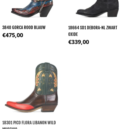
3840 GORCA ROOD BLAUW
18664 SD1 DEBORA-NL ZWART
Normale prijs
€475,00
OXIDE
Normale prijs
€339,00
18301 PICO FLORA LIBANON WILD
17650 JUDY WILD MUSCHIO
Normale prijs
€375,00
MUSCHIO