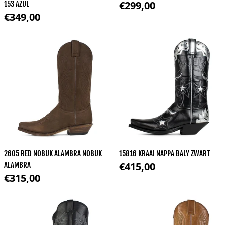
Normale prijs
€299,00
153 AZUL
Normale prijs
€349,00
2605 RED NOBUK ALAMBRA NOBUK
15816 KRAAI NAPPA BALY ZWART
Normale prijs
€415,00
ALAMBRA
Normale prijs
€315,00