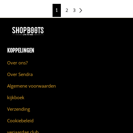
Normale prijs
€339,00
2
3
1
KOPPELINGEN
Over ons?
Over Sendra
Algemene voorwaarden
kijkboek
Verzending
Cookiebeleid
verjaardag club