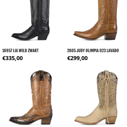
16957 LIA WILD ZWART
2605 JUDY OLIMPIA 023 LAVADO
Normale prijs
Normale prijs
€335,00
€299,00