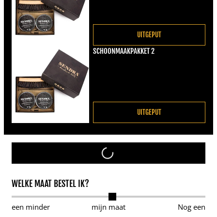
UITGEPUT
SCHOONMAAKPAKKET 2
Normale prijs
€22,00
UITGEPUT
WELKE MAAT BESTEL IK?
een minder
mijn maat
Nog een