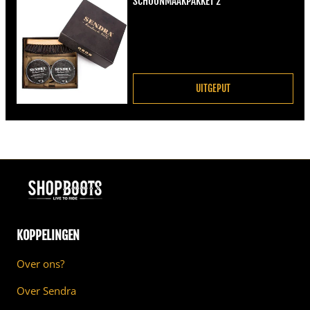
SCHOONMAAKPAKKET 2
Normale prijs
€22,00
UITGEPUT
KOPPELINGEN
Over ons?
Over Sendra