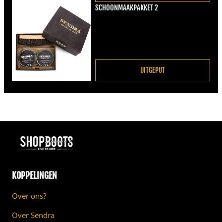
SCHOONMAAKPAKKET 2
Normale prijs
€22,00
UITGEPUT
KOPPELINGEN
Over ons?
Over Sendra