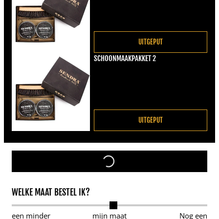
UITGEPUT
SCHOONMAAKPAKKET 2
Normale prijs
€22,00
UITGEPUT
WELKE MAAT BESTEL IK?
een minder
mijn maat
Nog een