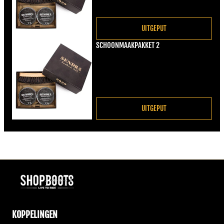
UITGEPUT
SCHOONMAAKPAKKET 2
Normale prijs
€22,00
UITGEPUT
KOPPELINGEN