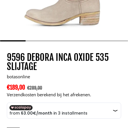
9596 DEBORA INCA OXIDE 535
SLIJTAGE
botasonline
€189,00
Korting
€289,00
Normale prijs
Verzendkosten berekend bij het afrekenen.