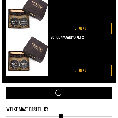
Normale prijs
€22,00
UITGEPUT
SCHOONMAAKPAKKET 2
Normale prijs
€22,00
UITGEPUT
WELKE MAAT BESTEL IK?