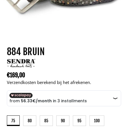
884 BRUIN
€169,00
Normale prijs
Verzendkosten berekend bij het afrekenen.
75
80
85
90
95
100