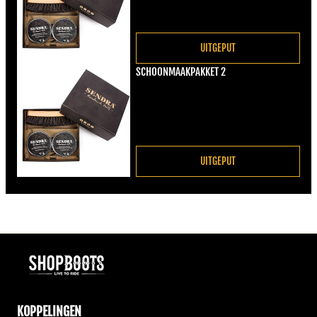
UITGEPUT
SCHOONMAAKPAKKET 2
Normale prijs
€22,00
UITGEPUT
KOPPELINGEN