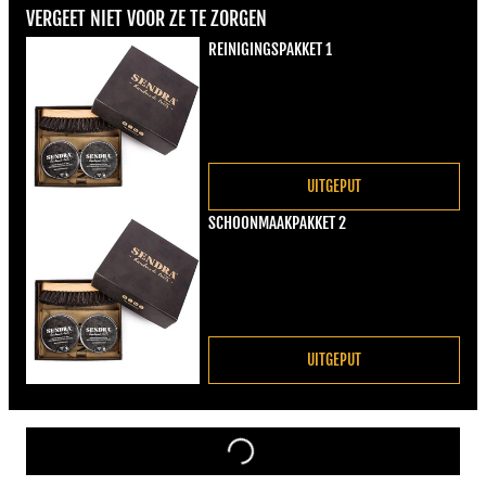
VERGEET NIET VOOR ZE TE ZORGEN
REINIGINGSPAKKET 1
Normale prijs
€22,00
UITGEPUT
SCHOONMAAKPAKKET 2
Normale prijs
€22,00
UITGEPUT