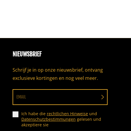
NIEUWSBRIEF
Schrijf je in op onze nieuwsbrief, ontvang
exclusieve kortingen en nog veel meer.
EMAIL
Ich habe die
rechtlichen Hinweise
und
Datenschutzbestimmungen
gelesen und
akzeptiere sie