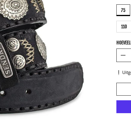
75
110
HOEVEEL
Uitg