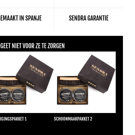
EMAAKT IN SPANJE
SENDRA GARANTIE
GEET NIET VOOR ZE TE ZORGEN
IGINGSPAKKET 1
SCHOONMAAKPAKKET 2
male prijs
Normale prijs
2,00
€22,00