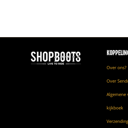
KOPPELIN
Over ons?
Over Send
Algemene 
kijkboek
Verzendin