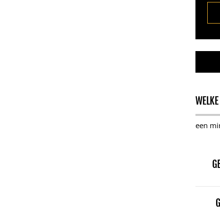
WELKE
een mi
G
G