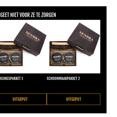
GEET NIET VOOR ZE TE ZORGEN
IGINGSPAKKET 1
SCHOONMAAKPAKKET 2
male prijs
Normale prijs
2,00
€22,00
UITGEPUT
UITGEPUT