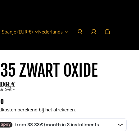
Spanje (EUR €)
Nederlands
35 ZWART OXIDE
00
e prijs
dkosten berekend bij het afrekenen.