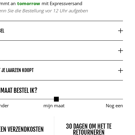
mmt an
tomorrow
mit Expressversand
nn Sie die Bestellung vor 12 Uhr aufgeben
BEL
 JE LAARZEN KOOPT
 MAAT BESTEL IK?
nder
mijn maat
Nog een
30 DAGEN OM HET TE
EEN VERZENDKOSTEN
RETOURNEREN