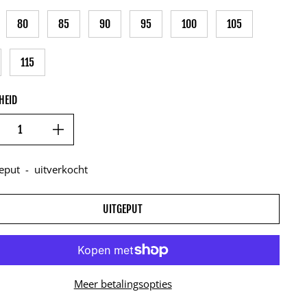
80
85
90
95
100
105
115
HEID
eput
-
uitverkocht
UITGEPUT
Meer betalingsopties