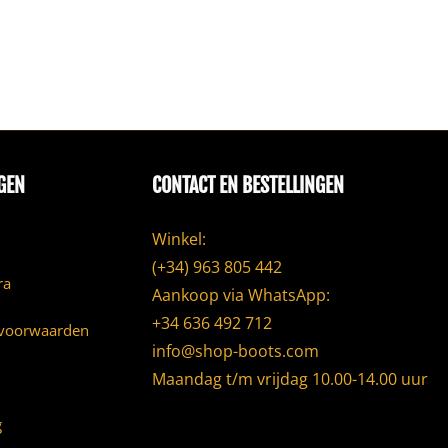
GEN
CONTACT EN BESTELLINGEN
Winkel:
(+34) 963 805 442
ra
Aankoop via WhatsApp:
+34 636 492 712
voorwaarden
info@shop-boots.com
Maandag t/m vrijdag 10.00-14.00 uur
g