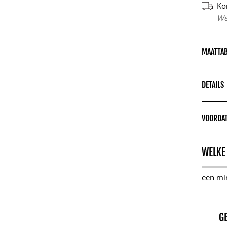
Ko
We
MAATTA
DETAILS
VOORDAT
WELKE
een mi
G