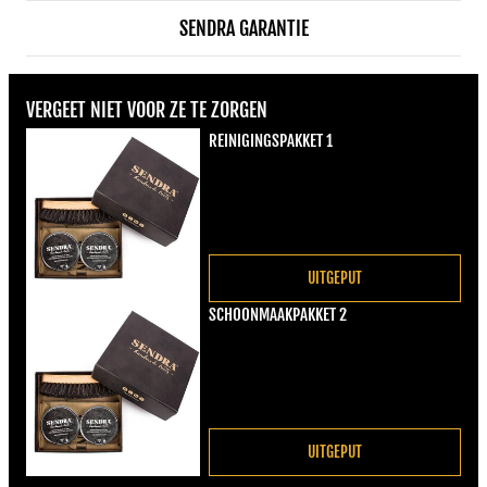
SENDRA GARANTIE
VERGEET NIET VOOR ZE TE ZORGEN
REINIGINGSPAKKET 1
Normale prijs
€22,00
UITGEPUT
SCHOONMAAKPAKKET 2
Normale prijs
€22,00
UITGEPUT